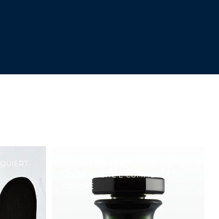
CQUIERT
DÉCOUVREZ E-ROBERTET, LE
NOUVEAU SITE E-COMMERCE DU
GROUPE