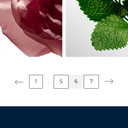
1
5
6
7
...
Page précédente
Page numéro
Autre pages
Page numéro
Page numéro
Page numéro
Page sui