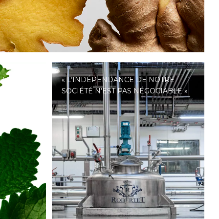
 LE BIO
« L’INDÉPENDANCE DE NOTRE
SOCIÉTÉ N’EST PAS NÉGOCIABLE »