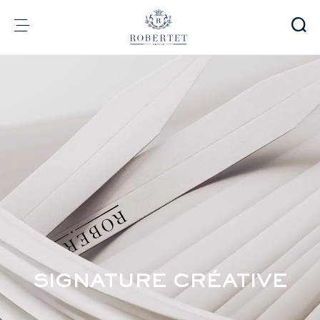
Panneau de gestion des cookies
Groupe
Parfumerie
Arômes
Matières premières
Health & Beauty
Engagements
Informations financières
Média
Carrières
Contact
SIGNATURE CRÉATIVE
e-Robertet
FR