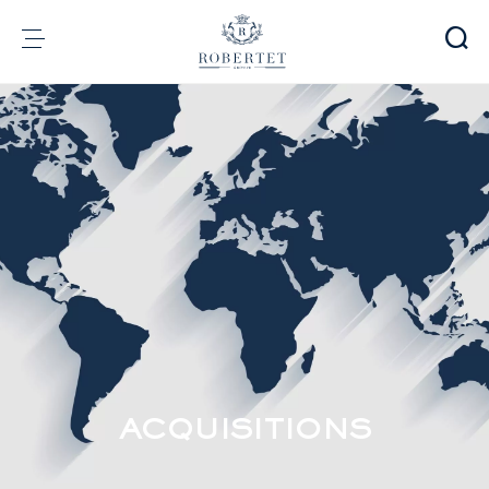
Panneau de gestion des cookies
Groupe
Parfumerie
Arômes
Matières premières
Health & Beauty
Engagements
Informations financières
Média
Carrières
Contact
ACQUISITIONS
e-Robertet
FR