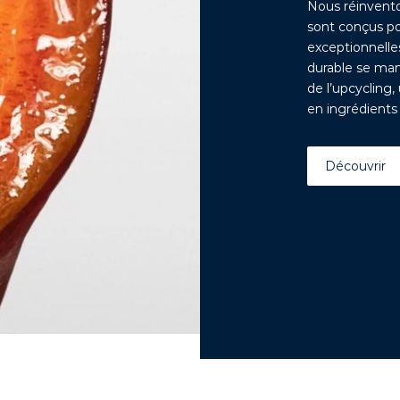
Nous réinvento
sont conçus po
exceptionnelle
durable se man
de l’upcycling
en ingrédients
Découvrir