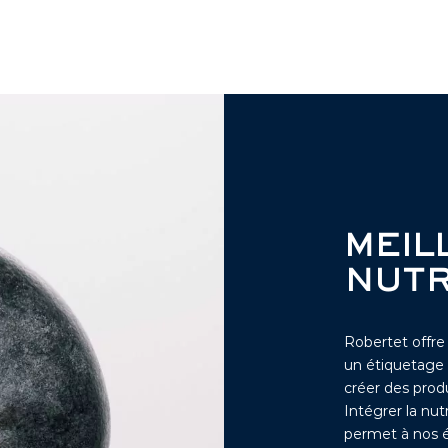
MEIL
NUTR
Robertet offre
un étiquetage r
créer des prod
Intégrer la nut
permet à nos é