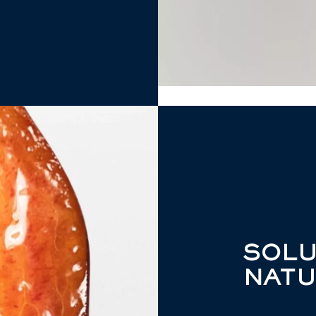
SOLU
NATU