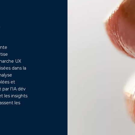
R
ente
tise
émarche UX
sées dans la
nalyse
blées et
 par l’IA dév
 les insights
assent les