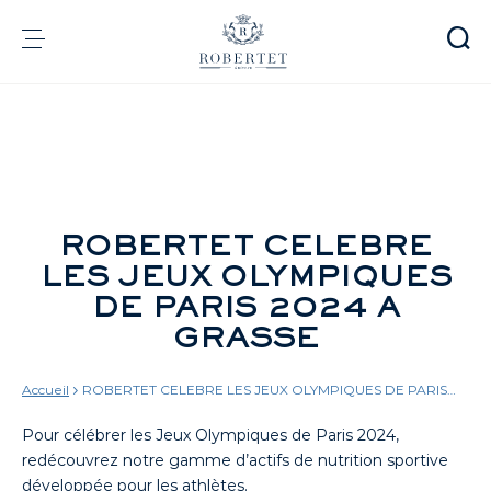
Panneau de gestion des cookies
Groupe
Parfumerie
Arômes
Matières premières
Health & Beauty
ROBERTET CELEBRE
LES JEUX OLYMPIQUES
DE PARIS 2024 A
Engagements
GRASSE
Informations financières
Média
Carrières
Accueil
ROBERTET CELEBRE LES JEUX OLYMPIQUES DE PARIS
Contact
2024 A GRASSE
Pour célébrer les Jeux Olympiques de Paris 2024,
e-Robertet
FR
redécouvrez notre gamme d’actifs de nutrition sportive
développée pour les athlètes.