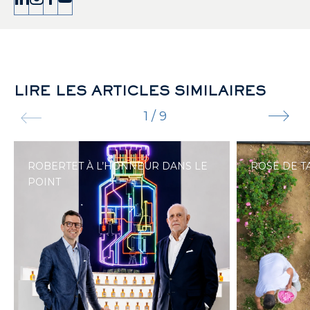
LIRE LES ARTICLES SIMILAIRES
1
/
9
ROBERTET À L’HONNEUR DANS LE
ROSE DE T
POINT