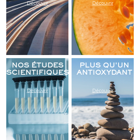
Découvrir
Découvrir
NOS ÉTUDES
PLUS QU'UN
SCIENTIFIQUES
ANTIOXYDANT
Découvrir
Découvrir