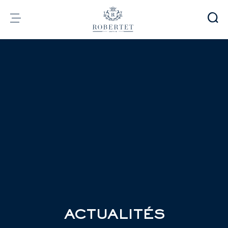
Panneau de gestion des cookies
Groupe
Parfumerie
Arômes
Matières premières
Health & Beauty
Engagements
Informations financières
Média
Carrières
Contact
e-Robertet
FR
ACTUALITÉS