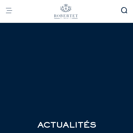
Panneau de gestion des cookies
Groupe
Parfumerie
Arômes
Matières premières
Health & Beauty
Engagements
Informations financières
Média
Carrières
Contact
e-Robertet
FR
ACTUALITÉS