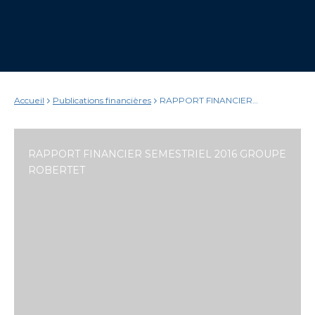
Accueil
Publications financières
RAPPORT FINANCIER
SEMESTRIEL 2016 GROUPE
ROBERTET
RAPPORT FINANCIER SEMESTRIEL 2016 GROUPE
ROBERTET