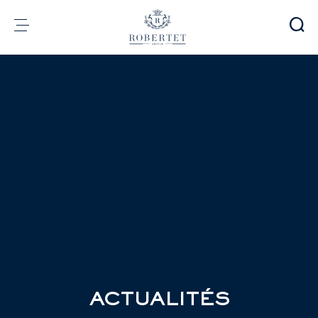
Panneau de gestion des cookies
Groupe
Parfumerie
Arômes
Matières premières
Health & Beauty
Engagements
Informations financières
Média
Carrières
Contact
e-Robertet
FR
ACTUALITÉS