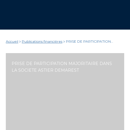
Accueil
Publications financières
PRISE DE PARTICIPATION
MAJORITAIRE DANS LA SOCIETE
ASTIER DEMAREST
PRISE DE PARTICIPATION MAJORITAIRE DANS
LA SOCIETE ASTIER DEMAREST