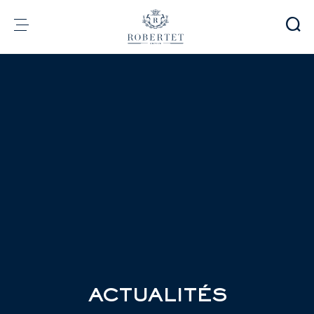
Panneau de gestion des cookies
Groupe
Parfumerie
Arômes
Matières premières
Health & Beauty
Engagements
Informations financières
Média
Carrières
Contact
e-Robertet
FR
ACTUALITÉS