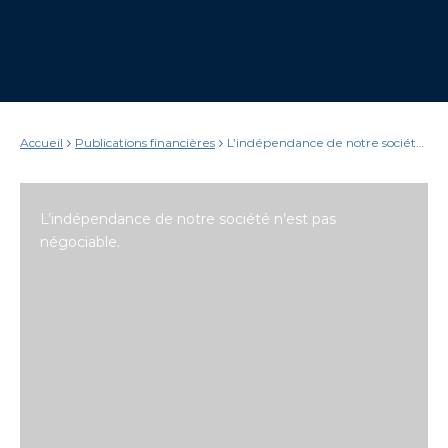
Accueil
Publications financières
L’indépendance de notre société
n’est pas négociable.
L’indépendance de notre société n’est pas
négociable.