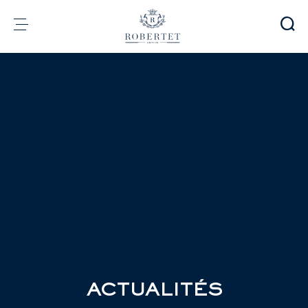
Panneau de gestion des cookies
Groupe
Parfumerie
Arômes
Matières premières
Health & Beauty
Engagements
Informations financières
Média
Carrières
Contact
e-Robertet
FR
ACTUALITÉS