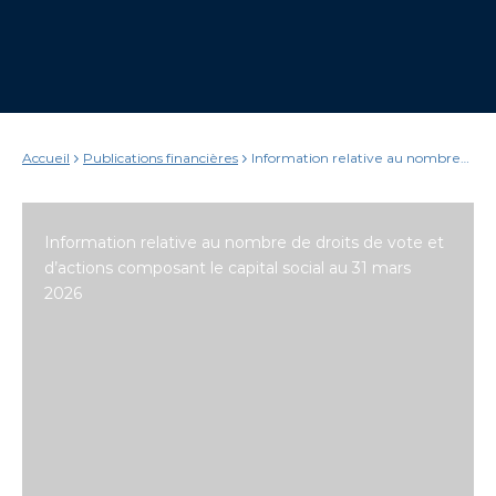
Accueil
Publications financières
Information relative au nombre
de droits de vote et d’actions
composant le capital social au 31
mars 2026
Information relative au nombre de droits de vote et
d’actions composant le capital social au 31 mars
2026