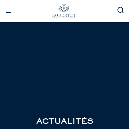
Panneau de gestion des cookies
Groupe
Parfumerie
Arômes
Matières premières
Health & Beauty
Engagements
Informations financières
Média
Carrières
Contact
e-Robertet
FR
ACTUALITÉS