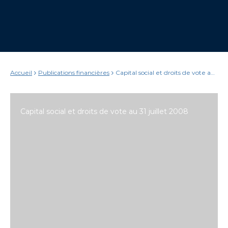
Accueil
Publications financières
Capital social et droits de vote au
31 juillet 2008
Capital social et droits de vote au 31 juillet 2008