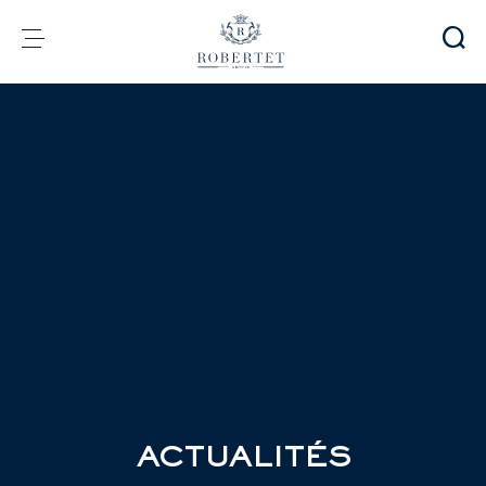
Panneau de gestion des cookies
Groupe
Parfumerie
Arômes
Matières premières
Health & Beauty
Engagements
Informations financières
Média
Carrières
Contact
e-Robertet
FR
ACTUALITÉS