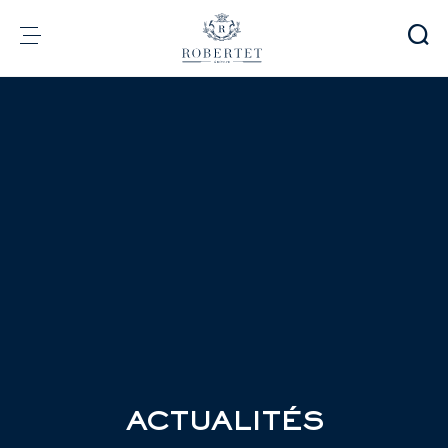
Panneau de gestion des cookies
Groupe
Parfumerie
Arômes
Matières premières
Health & Beauty
Engagements
Informations financières
Média
Carrières
Contact
e-Robertet
FR
ACTUALITÉS