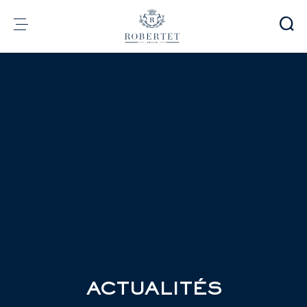
Panneau de gestion des cookies
Groupe
Parfumerie
Arômes
Matières premières
Health & Beauty
Engagements
Informations financières
Média
Carrières
Contact
e-Robertet
FR
ACTUALITÉS