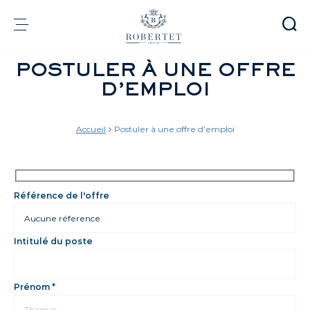
Panneau de gestion des cookies
POSTULER À UNE OFFRE
Groupe
D’EMPLOI
Parfumerie
Arômes
Matières premières
Health & Beauty
Accueil
Postuler à une offre d’emploi
Référence de l'offre
Engagements
Informations financières
Média
Carrières
Intitulé du poste
Contact
Prénom *
e-Robertet
FR