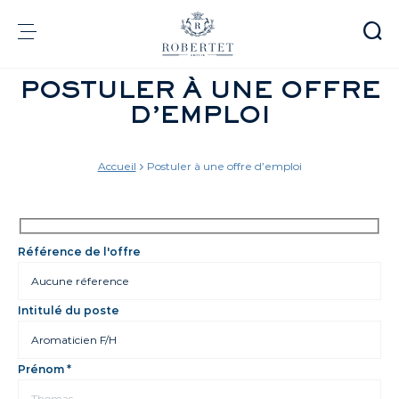
Panneau de gestion des cookies
POSTULER À UNE OFFRE
Groupe
D’EMPLOI
Parfumerie
Arômes
Matières premières
Health & Beauty
Accueil
Postuler à une offre d’emploi
Référence de l'offre
Engagements
Informations financières
Média
Carrières
Intitulé du poste
Contact
Prénom *
e-Robertet
FR