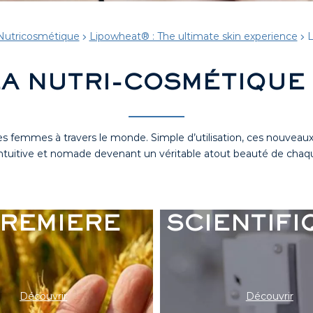
Nutricosmétique
Lipowheat® : The ultimate skin experience
L
LA NUTRI-COSMÉTIQUE
es femmes à travers le monde. Simple d’utilisation, ces nouvea
ntuitive et nomade devenant un véritable atout beauté de chaqu
A MATIERE
NOS ÉTU
REMIERE
SCIENTIFI
Découvrir
Découvrir