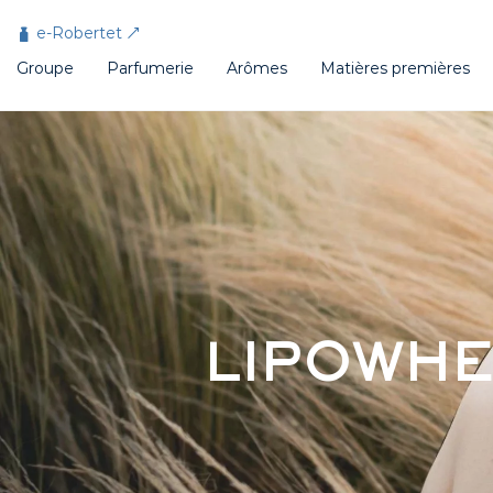
Panneau de gestion des cookies
e-Robertet
Groupe
Parfumerie
Arômes
Matières premières
LIPOWHE