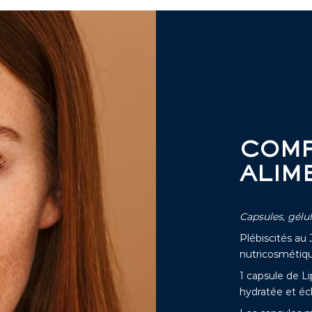
COM
ALIM
Capsules, gél
Plébiscités au 
nutricosmétiq
1 capsule de L
hydratée et éc