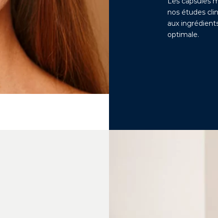
Les capsules mo
nos études cli
aux ingrédients 
optimale.