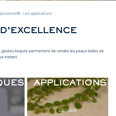
ipowheat® : Les applications
 D’EXCELLENCE
ux gestes beauté permettent de rendre les peaux belles de
e instant.
DES
LES
QUES
APPLICATIONS
Découvrir