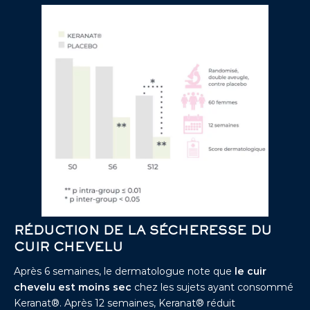
RÉDUCTION DE LA SÉCHERESSE DU
CUIR CHEVELU
Après 6 semaines, le dermatologue note que
le cuir
chevelu est moins sec
chez les sujets ayant consommé
Keranat®. Après 12 semaines, Keranat® réduit