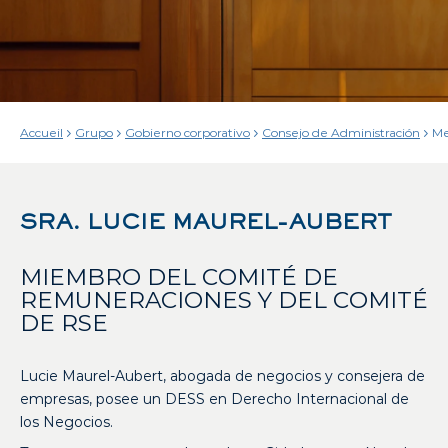
Accueil
Grupo
Gobierno corporativo
Consejo de Administración
Me
Co
d’
LM
SRA. LUCIE MAUREL-AUBERT
MIEMBRO DEL COMITÉ DE
REMUNERACIONES Y DEL COMITÉ
DE RSE
Lucie Maurel-Aubert, abogada de negocios y consejera de
empresas, posee un DESS en Derecho Internacional de
los Negocios.