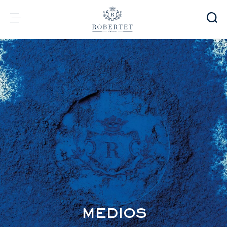
Panel de gestión de cookies
Grupo
Fragrancias
Sabores
Materias Primas
Health & Beauty
Compromisos
Información financiera
Medios
Carreras
Contacto
e-Robertet
ES
MEDIOS