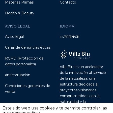
Materias Primas
Contacto
Health & Beauty
AVISO LEGAL
IDIOMA
Aviso legal
ES
/
FR
/
EN
/
CN
Canal de denuncias éticas
RGPD (Protección de
datos personales)
Villa Blu es un acelerador
de la innovación al servicio
anticorrupción
de la naturaleza, una
estructura dedicada a
Condiciones generales de
proyectos visionarios
venta
comprometidos con la
naturalidad y la
sostenibilidad.
Discover
Este sitio web usa cookies y te permite controlar las
que deseas activar