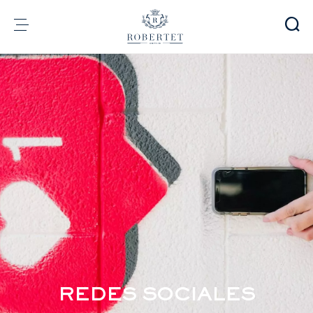
Panel de gestión de cookies
Grupo
Fragrancias
Sabores
Materias Primas
Health & Beauty
Compromisos
Información financiera
Medios
Carreras
Contacto
e-Robertet
ES
REDES SOCIALES