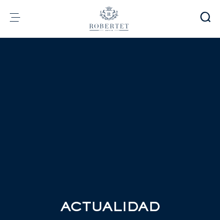
Panel de gestión de cookies
Grupo
Fragrancias
Sabores
Materias Primas
Health & Beauty
Compromisos
Información financiera
Medios
Carreras
Contacto
e-Robertet
ES
ACTUALIDAD