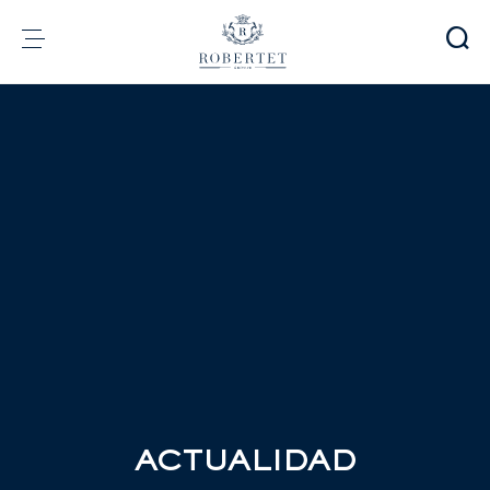
Panel de gestión de cookies
Grupo
Fragrancias
Sabores
Materias Primas
Health & Beauty
Compromisos
Información financiera
Medios
Carreras
Contacto
e-Robertet
ES
ACTUALIDAD