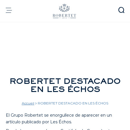
Panel de gestión de cookies
Grupo
Fragrancias
Sabores
Materias Primas
Health & Beauty
ROBERTET DESTACADO
Compromisos
EN LES ÉCHOS
Información financiera
Medios
Carreras
Accueil
ROBERTET DESTACADO EN LES ÉCHOS
Contacto
El Grupo Robertet se enorgullece de aparecer en un
e-Robertet
ES
artículo publicado por Les Échos.