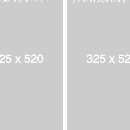
ONS (document only in
(document only in french)