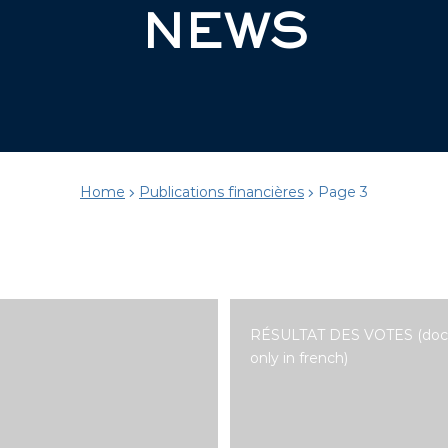
NEWS
Home
Publications financières
Page 3
RÉSULTAT DES VOTES (do
only in french)