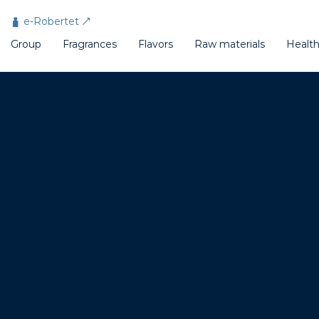
Cookies management panel
e-Robertet
Group
Fragrances
Flavors
Raw materials
Healt