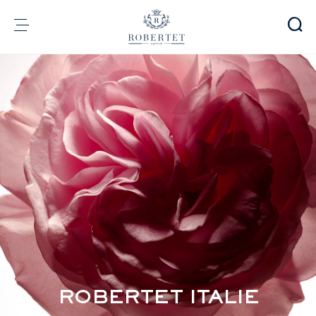
Panneau de gestion des cookies
Groupe
Parfumerie
Arômes
Matières premières
Health & Beauty
Engagements
Informations financières
Média
Carrières
Contact
e-Robertet
FR
ROBERTET ITALIE