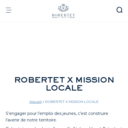
Panneau de gestion des cookies
Groupe
Parfumerie
Arômes
Matières premières
Health & Beauty
ROBERTET X MISSION
Engagements
LOCALE
Informations financières
Média
Carrières
Accueil
ROBERTET X MISSION LOCALE
Contact
S’engager pour l’emploi des jeunes, c’est construire
e-Robertet
FR
l’avenir de notre territoire.