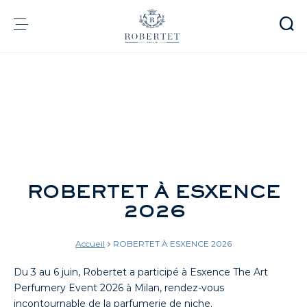
Panneau de gestion des cookies
Groupe
Parfumerie
Arômes
Matières premières
Health & Beauty
ROBERTET À ESXENCE
Engagements
2026
Informations financières
Média
Carrières
Accueil
ROBERTET À ESXENCE 2026
Contact
Du 3 au 6 juin, Robertet a participé à Esxence The Art
e-Robertet
FR
Perfumery Event 2026 à Milan, rendez-vous
incontournable de la parfumerie de niche.