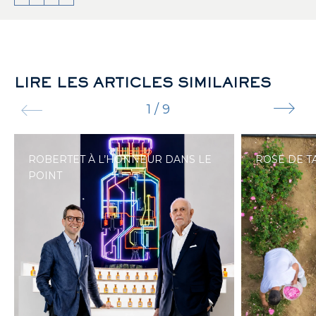
LIRE LES ARTICLES SIMILAIRES
1
/
9
ROBERTET À L’HONNEUR DANS LE
ROSE DE T
POINT