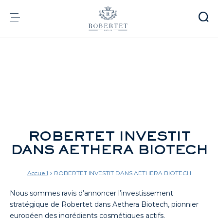
Panneau de gestion des cookies
Groupe
Parfumerie
Arômes
Matières premières
Health & Beauty
ROBERTET INVESTIT
Engagements
DANS AETHERA BIOTECH
Informations financières
Média
Carrières
Accueil
ROBERTET INVESTIT DANS AETHERA BIOTECH
Contact
Nous sommes ravis d’annoncer l’investissement
e-Robertet
FR
stratégique de Robertet dans Aethera Biotech, pionnier
européen des ingrédients cosmétiques actifs.