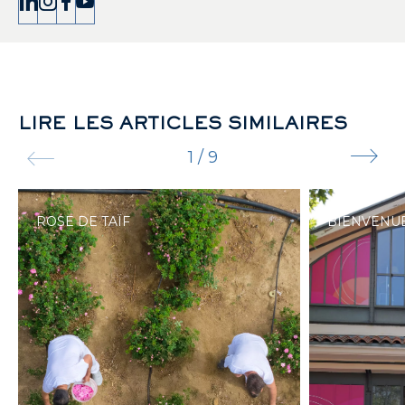
LIRE LES ARTICLES SIMILAIRES
1
/
9
ROSE DE TAÏF
BIENVENUE