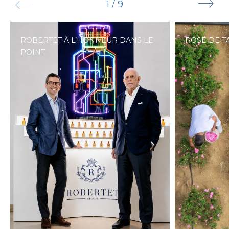
1
/
9
ROBERTET À L’HONNEUR DANS LE
ROSE DE T
POINT