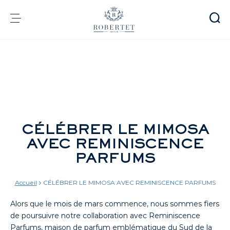
Panneau de gestion des cookies
Groupe
Parfumerie
Arômes
Matières premières
Health & Beauty
CÉLÉBRER LE MIMOSA
AVEC REMINISCENCE
Engagements
PARFUMS
Informations financières
Média
Carrières
Accueil
CÉLÉBRER LE MIMOSA AVEC REMINISCENCE PARFUMS
Contact
Alors que le mois de mars commence, nous sommes fiers
e-Robertet
FR
de poursuivre notre collaboration avec Reminiscence
Parfums, maison de parfum emblématique du Sud de la