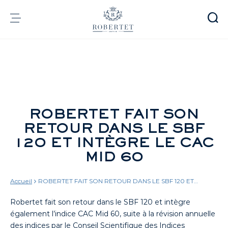
Panneau de gestion des cookies
Groupe
Parfumerie
Arômes
Matières premières
Health & Beauty
ROBERTET FAIT SON
RETOUR DANS LE SBF
120 ET INTÈGRE LE CAC
Engagements
MID 60
Informations financières
Média
Carrières
Accueil
ROBERTET FAIT SON RETOUR DANS LE SBF 120 ET
Contact
INTÈGRE LE CAC MID 60
Robertet fait son retour dans le SBF 120 et intègre
e-Robertet
FR
également l’indice CAC Mid 60, suite à la révision annuelle
des indices par le Conseil Scientifique des Indices