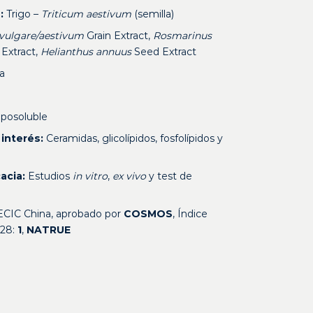
:
Trigo –
Triticum aestivum
(semilla)
 vulgare/aestivum
Grain Extract,
Rosmarinus
Extract,
Helianthus annuus
Seed Extract
a
iposoluble
interés:
Ceramidas, glicolípidos, fosfolípidos y
acia:
Estudios
in vitro
,
ex vivo
y test de
ECIC China, aprobado por
COSMOS
, Índice
128:
1
,
NATRUE