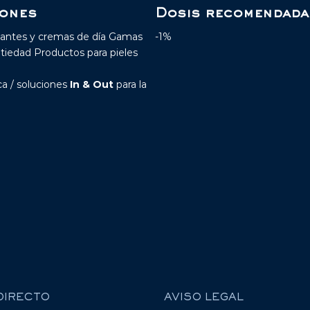
iones
Dosis recomendada
tantes y cremas de día Gamas
-1%
tiedad Productos para pieles
a / soluciones
In & Out
para la
DIRECTO
AVISO LEGAL