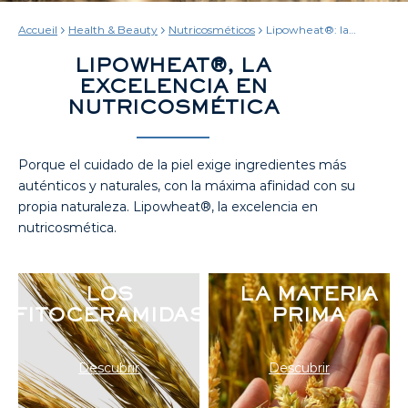
Accueil
Health & Beauty
Nutricosméticos
Lipowheat®: la
experiencia definitiva
para la piel
LIPOWHEAT®, LA
EXCELENCIA EN
NUTRICOSMÉTICA
Porque el cuidado de la piel exige ingredientes más
auténticos y naturales, con la máxima afinidad con su
propia naturaleza. Lipowheat®, la excelencia en
nutricosmética.
LOS
LA MATERIA
FITOCERAMIDAS
PRIMA
Descubrir
Descubrir