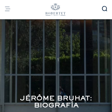
Panel de gestión de cookies
Grupo
Fragrancias
Sabores
Materias Primas
Health & Beauty
Compromisos
Información financiera
Medios
Carreras
Contacto
JÉRÔME BRUHAT:
e-Robertet
ES
BIOGRAFÍA