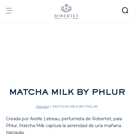
Panel de gestión de cookies
Grupo
Fragrancias
Sabores
Materias Primas
Health & Beauty
Compromisos
MATCHA MILK BY PHLUR
Información financiera
Medios
Carreras
Accueil
MATCHA MILK BY PHLUR
Contacto
Creada por Arielle Lebeau, perfumista de Robertet, para
e-Robertet
ES
Phlur, Matcha Milk captura la serenidad de una mañana
tranquila.