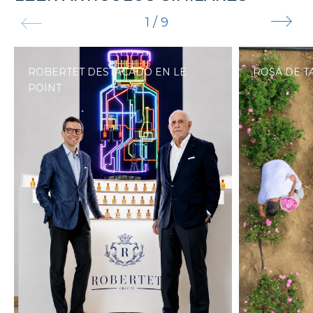
1
/
9
ROBERTET DESTACADO EN LE
ROSA DE T
POINT