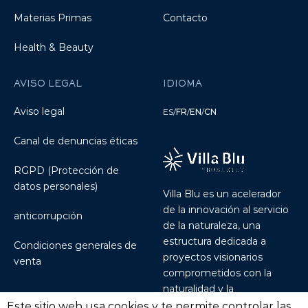
Materias Primas
Contacto
Health & Beauty
AVISO LEGAL
IDIOMA
Aviso legal
ES
/
FR
/
EN
/
CN
Canal de denuncias éticas
RGPD (Protección de
datos personales)
Villa Blu es un acelerador
de la innovación al servicio
anticorrupción
de la naturaleza, una
estructura dedicada a
Condiciones generales de
proyectos visionarios
venta
comprometidos con la
naturalidad y la
sostenibilidad.
Discover
Este sitio web usa cookies y te permite controlar las