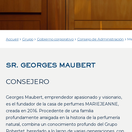
Accueil
Grupo
Gobierno corporativo
Consejo de Administración
Me
Co
d’
GM
SR. GEORGES MAUBERT
CONSEJERO
Georges Maubert, emprendedor apasionado y visionario,
es el fundador de la casa de perfumes MARIEJEANNE,
creada en 2016. Procedente de una familia
profundamente arraigada en la historia de la perfumería
natural, combina un conocimiento profundo del Grupo
Robertet, heredado a lo largo de varias generaciones, con