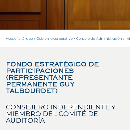
Accueil
Grupo
Gobierno corporativo
Consejo de Administración
mi
co
ad
FS
FONDO ESTRATÉGICO DE
PARTICIPACIONES
(REPRESENTANTE
PERMANENTE GUY
TALBOURDET)
CONSEJERO INDEPENDIENTE Y
MIEMBRO DEL COMITÉ DE
AUDITORÍA