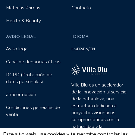
Materias Primas
Contacto
Health & Beauty
AVISO LEGAL
IDIOMA
Aviso legal
ES
/
FR
/
EN
/
CN
Canal de denuncias éticas
RGPD (Protección de
datos personales)
Villa Blu es un acelerador
de la innovación al servicio
anticorrupción
de la naturaleza, una
estructura dedicada a
Condiciones generales de
proyectos visionarios
venta
comprometidos con la
naturalidad y la
sostenibilidad.
Discover
Este sitio web usa cookies y te permite controlar las