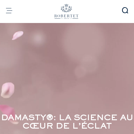
Panneau de gestion des cookies
Groupe
Parfumerie
Arômes
Matières premières
Health & Beauty
Engagements
Informations financières
Média
Carrières
Contact
DAMASTY®: LA SCIENCE AU
e-Robertet
FR
CŒUR DE L’ÉCLAT